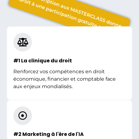
Toute inscription aux MASTERCLASS donne
droit à une participation gratuite au FONI
#1 La clinique du droit
Renforcez vos compétences en droit
économique, financier et comptable face
aux enjeux mondialisés.
#2 Marketing à l'ère de l'IA