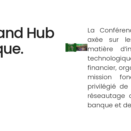
grand Hub
La Conféren
axée sur le
que.
matière d’i
technologiqu
financier, or
mission fo
privilégié d
réseautage 
banque et de