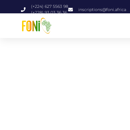
(+224) 627 5563 98
inscriptions@foni.africa
(+228) 93 03 36 36