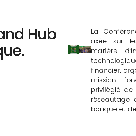
grand Hub
La Conféren
axée sur le
que.
matière d’i
technologiqu
financier, or
mission fo
privilégié d
réseautage 
banque et de