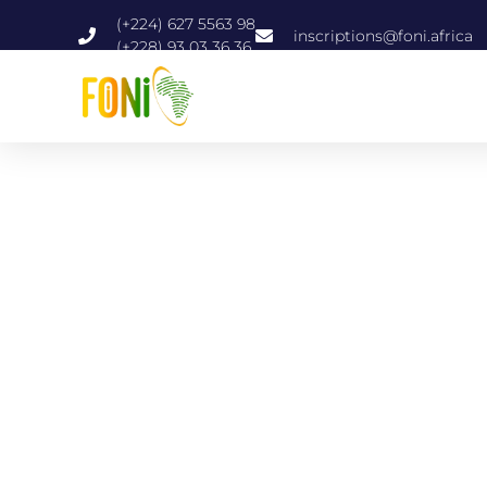
(+224) 627 5563 98
inscriptions@foni.africa
(+228) 93 03 36 36