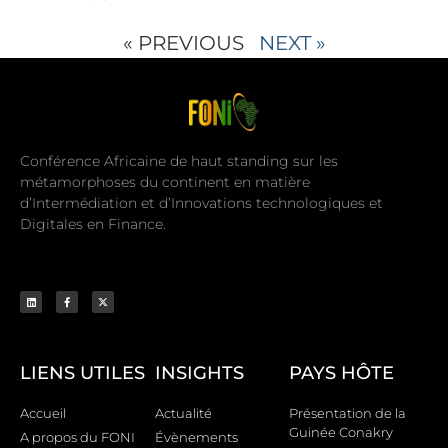
« PREVIOUS
NEXT »
Conférence Africaine de haut standing sur les
métamorphoses du continent en matière
d’Intermédiation et d’Innovations technologiques et
Digitales en Finance.
LIENS UTILES
INSIGHTS
PAYS HÔTE
Accueil
Actualité
Présentation de la
Guinée Conakry
A propos du FONI
Évènements