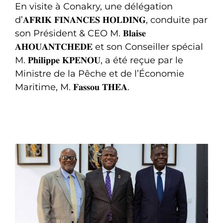
En visite à Conakry, une délégation
d’𝐀𝐅𝐑𝐈𝐊 𝐅𝐈𝐍𝐀𝐍𝐂𝐄𝐒 𝐇𝐎𝐋𝐃𝐈𝐍𝐆, conduite par
son Président & CEO M. 𝐁𝐥𝐚𝐢𝐬𝐞
𝐀𝐇𝐎𝐔𝐀𝐍𝐓𝐂𝐇𝐄̀𝐃𝐄 et son Conseiller spécial
M. 𝐏𝐡𝐢𝐥𝐢𝐩𝐩𝐞 𝐊𝐏𝐄𝐍𝐎𝐔, a été reçue par le
Ministre de la Pêche et de l’Économie
Maritime, M. 𝐅𝐚𝐬𝐬𝐨𝐮 𝐓𝐇𝐄́𝐀.