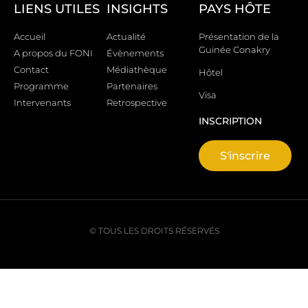
LIENS UTILES
INSIGHTS
PAYS HÔTE
Accueil
Actualité
Présentation de la
Guinée Conakry
A propos du FONI
Évènements
Contact
Médiathèque
Hôtel
Programme
Partenaires
Visa
Intervenants
Retrospective
INSCRIPTION
S'inscrire
© TOUS LES DROITS RÉSERVÉS